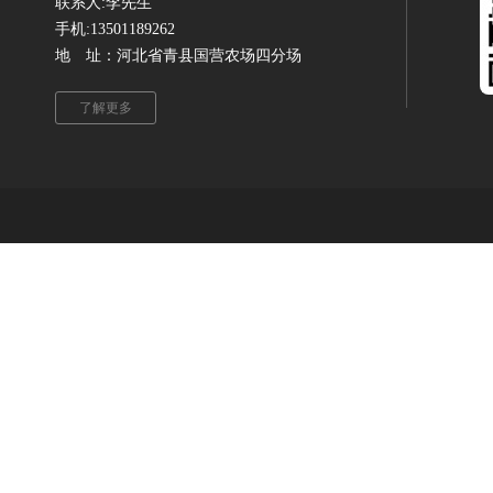
联系人:李先生
手机:13501189262
地 址：河北省青县国营农场四分场
了解更多